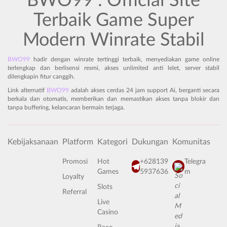
BWO99 : Official Site
Terbaik Game Super
Modern Winrate Stabil
BWO99
hadir dengan winrate tertinggi terbaik, menyediakan game online
terlengkap dan berlisensi resmi, akses unlimited anti lelet, server stabil
dilengkapin fitur canggih.
Link alternatif
BWO99
adalah akses cerdas 24 jam support Ai, berganti secara
berkala dan otomatis, memberikan dan memastikan akses tanpa blokir dan
tanpa buffering, kelancaran bermain terjaga.
Kebijaksanaan
Platform
Kategori
Dukungan
Komunitas
Promosi
Hot
+628139
Telegra
Games
5937636
m
Loyalty
Slots
Referral
Live
Casino