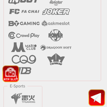
E-Sports