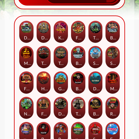
Duck Hunters
Deadwood R.I.P
Kenneth Must Die
Fire in the Hole 3
The Crypt
Brute Force: Alien Onslaught
Mental
Tombstone Slaughter
Tanked
Brute Force
Seamen
San Quentin 2: Death Row
Fire in the Hole 2
Highway to Hell
Gator Hunters
Blood & Shadow 2
Das xBoot
Mental 2
Nexus The Crypt
Folsom Prison
Dead Canary
Tombstone RIP
Beheaded
Road Rage