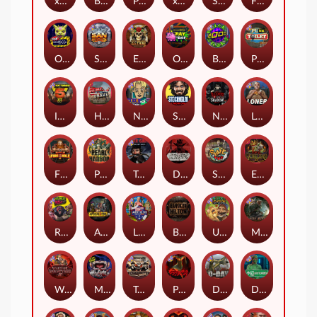
xWays Hoarder 2
Blood & Shadow
Punk Rocker 2
xWays Hoarder xSplit
Serial
Flight Mode
Outsourced
San Quentin xWays
El Pasa Gunfight xNudge
Outsourced: Payday
Brick Snake 2000
Punk Toilet
Infectious 5 xWays
Home of the Brave
Nine To Five
Stockholm Syndrome
Nexus Blood & Shadow
Loner
Fire In The Hole xBomb
Pearl Harbor
True Grit Redemption
Dead, Dead, or Deader
Skate or Die
Evil Goblins xBomb
Roadkill
Apocalypse Super xNudge
Land of the Free
Bangkok Hilton
Ugliest Catch
Misery Mining
Warrior Graveyard xNudge
Munchies
Tombstone No Mercy
Possessed
D Day
Disturbed