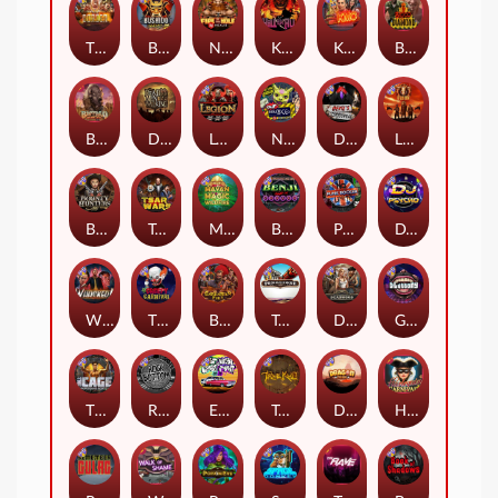
The Border
Bushido Way xNudge
Nexus Fire In The Hole xBomb
Kill Em All
Kiss My Chainsaw
Blood Diamond
Buffalo Hunter
Dead Men Walking
Legion X
Nexus Outsourced
Devil's Crossroad
Little Bighorn
Bounty Hunters xNudge®
Tsar Wars
Mayan Magic Wildfire
Benji Killed in Vegas
Punk Rocker
DJ Psycho
Whacked
The Creepy Carnival
Barbarian Fury
Tombstone
Deadwood xNudge
Gluttony
The Cage
Rock Bottom
East Coast Vs West Coast
True kult
Dragon Tribe
Harlequin Carnival