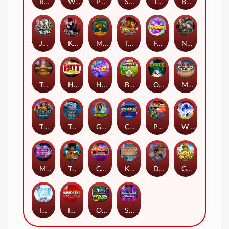
Remember Gulag
Walk of Shame
Poison Eve
Space Donkey
The Rave
Book Of Shadows
Jingle Balls
Karen Maneater
Monkey's Gold xPays
Tomb of Nefertiti
Fruits
Nexus Tombstone RIP
Tomb of Akhenaten
Hot Nudge
Hot 4 Cash
Bonus Bunnies
Owls
Manhattan Goes Wild
Thor: Hammer Time
Tractor Beam
Golden Genie And The Walking Wilds
Coins of Fortune
Pixies vs Pirates
WiXX
Milky Ways
Tesla Jolt
Casino Win Spin
Kitchen Drama: Sushi Mania
Dungeon Quest
Gaelic Gold
Ice Ice Yeti
Immortal Fruits
Outsourced: Slash Game
Starstruck