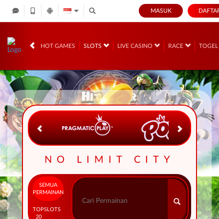
MASUK
DAFTA
IDR
12,676,346,
HOT GAMES
SLOTS
LIVE CASINO
RACE
TOGE
NO LIMIT CITY
SEMUA
PERMAINAN
TOP
SLOTS
20