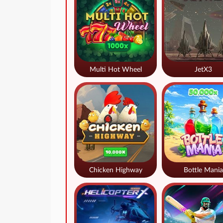
Multi Hot Wheel
JetX3
Chicken Highway
Bottle Mania