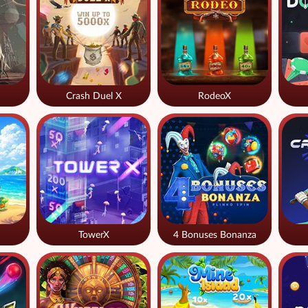
Crash Duel X
RodeoX
TowerX
4 Bonuses Bonanza