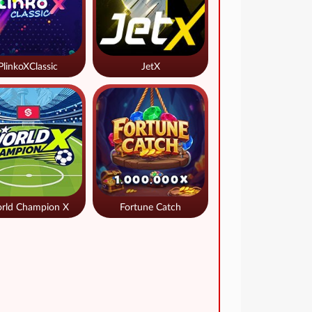
PlinkoXClassic
JetX
rld Champion X
Fortune Catch