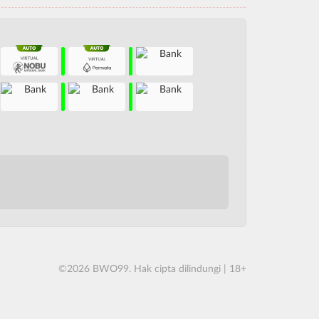
©2026 BWO99. Hak cipta dilindungi | 18+