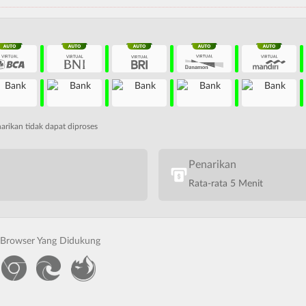
arikan tidak dapat diproses
Penarikan
Rata-rata 5 Menit
Browser Yang Didukung