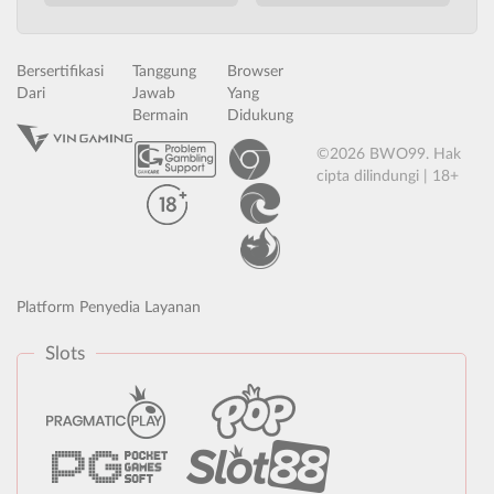
Bersertifikasi
Tanggung
Browser
Dari
Jawab
Yang
Bermain
Didukung
©2026 BWO99. Hak
cipta dilindungi | 18+
Platform Penyedia Layanan
Slots