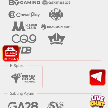
E-Sports
Sabung Ayam