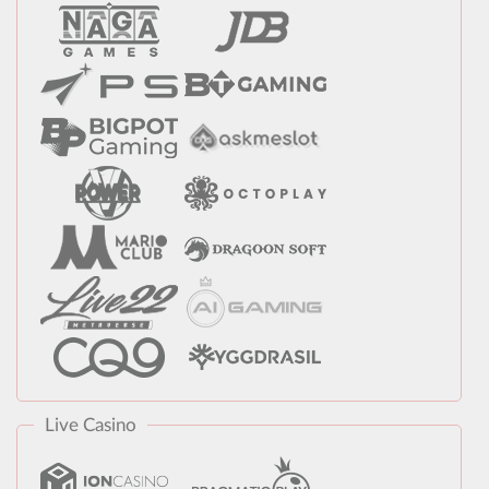
Live Casino