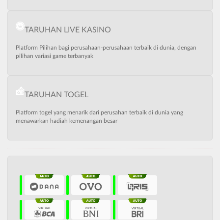
TARUHAN LIVE KASINO
Platform Pilihan bagi perusahaan-perusahaan terbaik di dunia, dengan
pilihan variasi game terbanyak
TARUHAN TOGEL
Platform togel yang menarik dari perusahan terbaik di dunia yang
menawarkan hadiah kemenangan besar