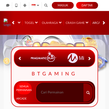
MASUK
DAFTAR
NO
RACE
TOGEL
OLAHRAGA
CRASH GAME
ARCADE
BTGAMING
SEMUA
PERMAINAN
ARCADE