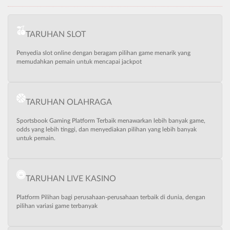
TARUHAN SLOT
Penyedia slot online dengan beragam pilihan game menarik yang
memudahkan pemain untuk mencapai jackpot
TARUHAN OLAHRAGA
Sportsbook Gaming Platform Terbaik menawarkan lebih banyak game,
odds yang lebih tinggi, dan menyediakan pilihan yang lebih banyak
untuk pemain.
TARUHAN LIVE KASINO
Platform Pilihan bagi perusahaan-perusahaan terbaik di dunia, dengan
pilihan variasi game terbanyak