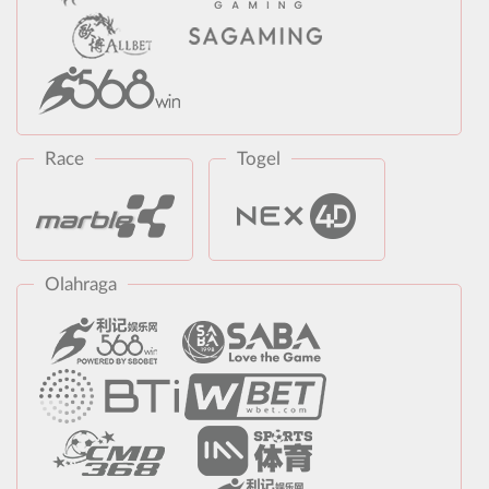
Race
Togel
Olahraga