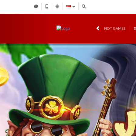
HOT GAMES