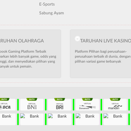
E-Sports
Sabung Ayam
ARUHAN OLAHRAGA
TARUHAN LIVE KASIN
book Gaming Platform Terbaik
Platform Pilihan bagi perusahaan-
rkan lebih banyak game, odds yang
perusahaan terbaik di dunia, dengan
tinggi, dan menyediakan pilihan yang
pilihan variasi game terbanyak
banyak untuk pemain.