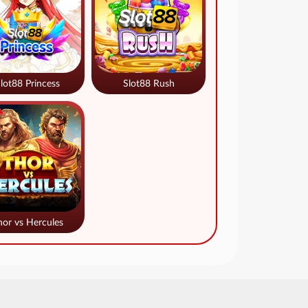
lot88 Princess
Slot88 Rush
hor vs Hercules