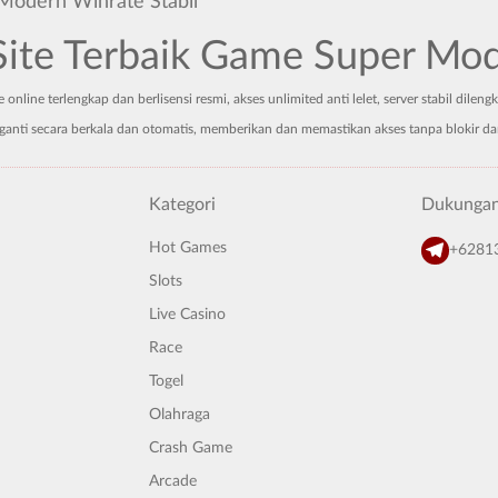
 Modern Winrate Stabil
Site Terbaik Game Super Mod
nline terlengkap dan berlisensi resmi, akses unlimited anti lelet, server stabil dilengk
ganti secara berkala dan otomatis, memberikan dan memastikan akses tanpa blokir dan
Kategori
Dukunga
Hot Games
+6281
Slots
Live Casino
Race
Togel
Olahraga
Crash Game
Arcade