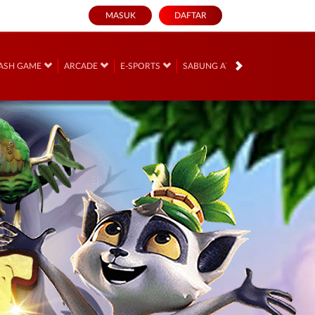
MASUK
DAFTAR
PROMOSI
ASH GAME
ARCADE
E-SPORTS
SABUNG AYAM