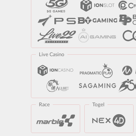
Live Casino
Race
Togel