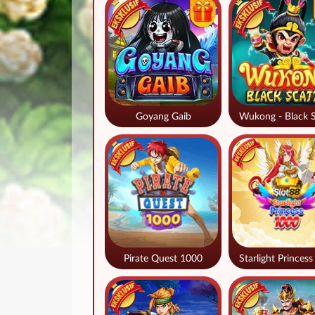
Goyang Gaib
Pirate Quest 1000