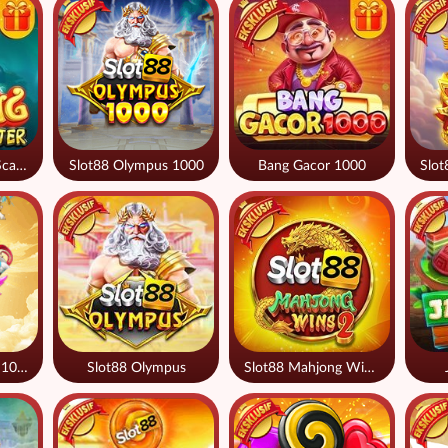
Wukong - Black Scatter
Slot88 Olympus 1000
Bang Gacor 1000
Starlight Princess 1000
Slot88 Olympus
Slot88 Mahjong Wins 2