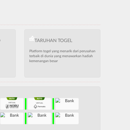
O
TARUHAN TOGEL
Platform togel yang menarik dari perusahan
terbaik di dunia yang menawarkan hadiah
kemenangan besar